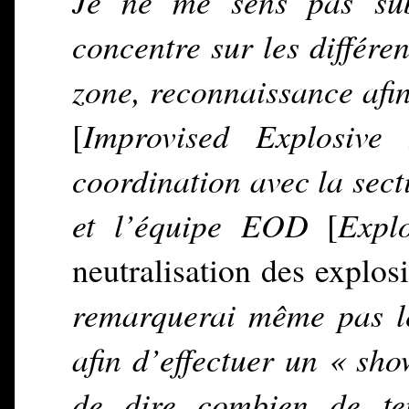
Je ne me sens pas sub
concentre sur les différe
zone, reconnaissance afi
[
Improvised Explosive 
coordination avec la sect
et l’équipe EOD
[
Expl
neutralisation des explos
remarquerai même pas le
afin d’effectuer un « sho
de dire combien de te