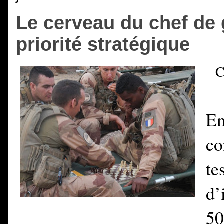
Le cerveau du chef d
priorité stratégique
C
E
co
te
d’
5